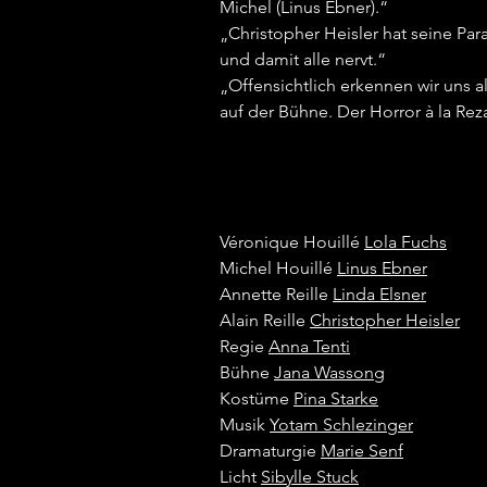
Michel (Linus Ebner).“
„Christopher Heisler hat seine Par
und damit alle nervt.“
„Offensichtlich erkennen wir uns
auf der Bühne. Der Horror à la Re
Véronique Houillé
Lola Fuchs
Michel Houillé
Linus Ebner
Annette Reille
Linda Elsner
Alain Reille
Christopher Heisler
Regie
Anna Tenti
Bühne
Jana Wassong
Kostüme
Pina Starke
Musik
Yotam Schlezinger
Dramaturgie
Marie Senf
Licht
Sibylle Stuck