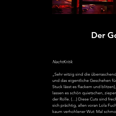
Der G
NachtKritik
„Sehr witzig sind die überrasche
und das eigentliche Geschehen für
Stuck lässt es flackern und blitz
lassen es schön quietschen, ziepen
der Rolle. (…) Diese Cuts sind fre
sich prächtig, allen voran Lola Fu
kaum verhohlener Wut: Mal schmoll