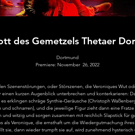
ott des Gemetzels Thetaer Do
Dortmund
Premiere: November 26, 2022
nden Szenenstörungen, oder Störszenen, die Veroniques Wut od
 einen kurzen Augenblick unterbrechen und konterkarieren: Dan
en), es erklingen schräge Synthie-Geräusche (Christoph Waßenbe
 und schnarren), und die jeweilige Figur zieht dann eine Fratz
ch und witzig und sorgen zusammen mit reichlich Slapstick für 
chs als Veronique, die ernsthaft um die Wiedergutmachung ihres
t sie, dann wieder trumpft sie auf, wird zunehmend hysterisch 